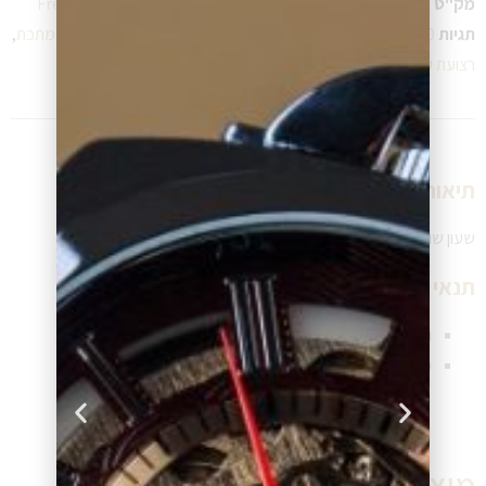
מק"ט
225ST5B5
קטגוריה
פרדריך קונסטנט Frederique Constant
תגיות
30 מטר נגד מים
,
39 MM
,
לגבר
,
מנגנון-אוטומטי קוורץ
,
רצועת מתכת
,
רצועת עור
תיאור שעון:
שעון שוויצרי לגברים
תנאי תשלום ומשלוח שעון:
תנאי תשלום גמישים (תשלומים ללא ריבית)
משלוח שעון מהיר לכל יעד בישראל
מוצרים דומים