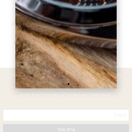
שעון ג'וויסה JOWISSA
שעון ג'וויסה JOWISSA
J2.303.L
J2.305.L
₪
635.00
₪
630.00
₪
775.00
₪
768.00
הוספה לסל
הוספה לסל
הצטרפו לרשימת הלקוחות המועדפים וקבלו הטבות, הנחות
ועדכונים
*עם ההרשמה אתם מאשרים לקבל חומרים פרסומיים מאיתנו
צרפו אותי