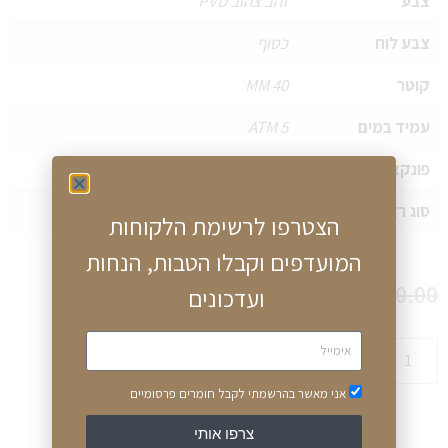
צבע
זהב צהוב PVD
צבע לוח
כסוף
קוטר
40 MM
עמיד במים
5 ATM
פונקציות
תאריך
סוג רצועה
עור
הצטרפו לרשימת הלקוחות
המועדפים וקבלו הטבות, הנחות
₪
2,700.00
₪
3,490.00
ועדכונים
הוספה לסל
אני מאשר בהרשמתי לקבל חומרים פרסומיים
צרפו אותי