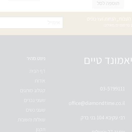
הוספה לסל
טבות, הנחות ועדכונים
רסומיים מאיתנו
אמונד טיים
ניווט מהיר
דף הבית
אודות
03-5799111
קטלוג מותגים
שעוני גברים
office@diamondtime.co.il
שעוני נשים
רבי עקיבא 104 בני ברק
שאלות ותשובות
תקנון
שמגר 27 ירושלים