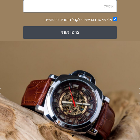
אני מאשר בהרשמתי לקבל חומרים פרסומיים
מק"ט
FC-245N4S6
קטגוריה
פרדריך קונסטנט
צרפו אותי
תגיות
30 מטר נגד מים
,
39 MM
,
לגבר