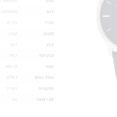
מותג
 Constant
דגם
-245N4S6
מגדר
גברים
מנגנון
קוורץ
צבע
כסף
צבע לוח
כחול
קוטר
39 MM
עמיד במים
3 ATM
פונקציות
תאריך
סוג רצועה
עור