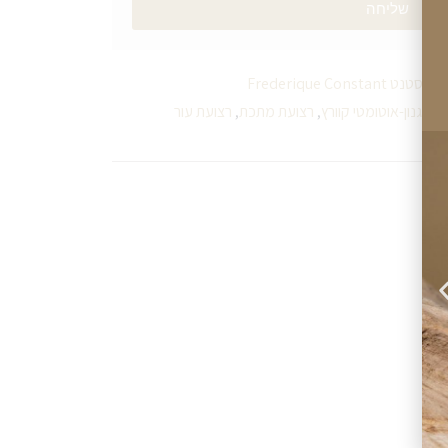
שליחה
 Frederique Constant
,
מנגנון-אוטומטי קוורץ
,
רצועת מתכת
,
רצועת עור