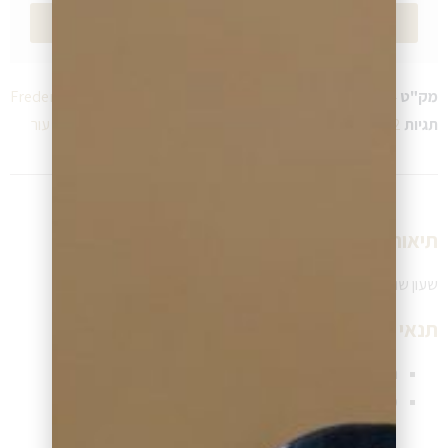
שליחה
מק"ט
FC-393RM5B4
קטגוריה
פרדריך קונסטנט Frederique Constant
תגיות
42 MM
50 מטר נגד מים
,
,
לגבר
,
מנגנון-אוטומטי קוורץ
,
רצועת עור
תיאור שעון:
שעון שוויצרי לגברים
תנאי תשלום ומשלוח שעון:
תנאי תשלום גמישים (תשלומים ללא ריבית)
משלוח שעון מהיר לכל יעד בישראל