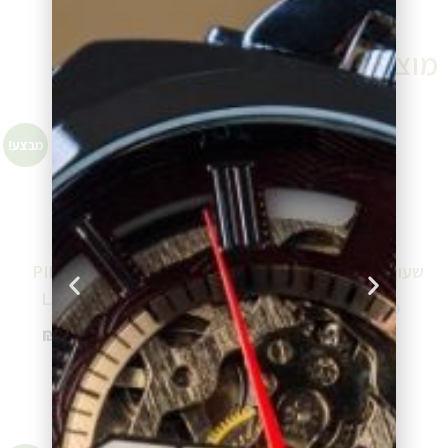
מוצרים דומים
מבצע!
מבצע!
שעון ברינג BE12240602
שעון פייר לנייר PIERRE
LANNIER 393B608
₪
540.00
₪
599.00
₪
740.00
₪
1,142.50
הוספה לסל
הוספה לסל