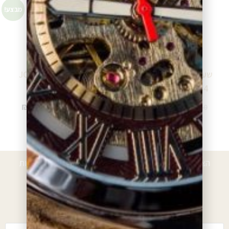
מבצע!
מבצע!
שעון פייר לנייר PIERRE
שעון ג'וויסה JOWISSA
J4.390.L
LANNIER 227F484
₪
950.00
₪
950.00
₪
1,158.00
₪
1,472.50
הוספה לסל
הוספה לסל
הצטרפו לרשימת הלקוחות המועדפים וקבלו הטבות, הנחות
ועדכונים
*עם ההרשמה אתם מאשרים לקבל חומרים פרסומיים מאיתנו