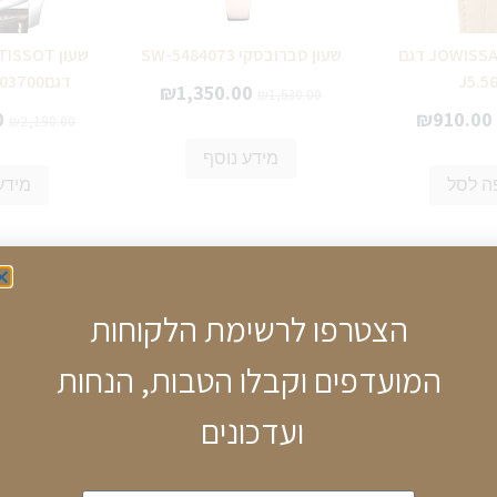
שעון ג'וויסה JOWISSA דגם
שעון סברובסקי SW-5484073
J5.5
דגםT0636171603700
₪
1,350.00
₪
1,530.00
0
₪
910.00
₪
2,190.00
מידע נוסף
ה לסל
מידע
הצטרפו לרשימת הלקוחות
המועדפים וקבלו הטבות, הנחות
ועדכונים
ן TISSOT כרונוגרף לגבר דגם
שעון TISSOT GMT לגבר
שעו