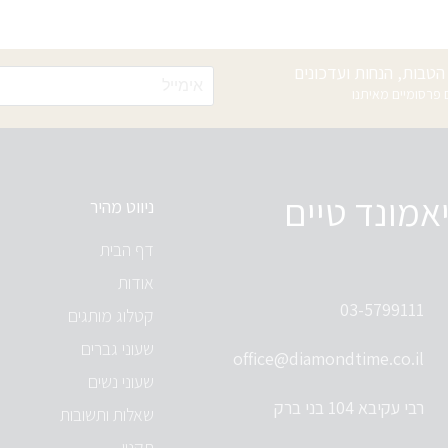
טבות, הנחות ועדכונים
רסומיים מאיתנו
אמונד טיים
ניווט מהיר
דף הבית
אודות
03-5799111
קטלוג מותגים
שעוני גברים
office@diamondtime.co.il
שעוני נשים
רבי עקיבא 104 בני ברק
שאלות ותשובות
תקנון