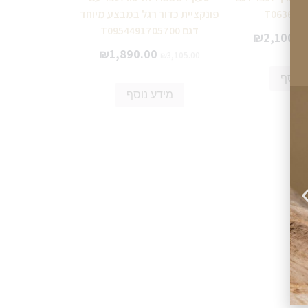
T063639
פונקציית כדור רגל במבצע מיוחד
דגם T0954491705700
₪
2,100.0
₪
1,890.00
₪
3,105.00
 נוסף
מידע נוסף