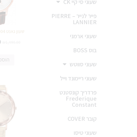
שעוני סי קיי CK
פייר לנייר – PIERRE
LANNIER
שעון גאנט GANT GT153004
שעוני ארמני
0
₪
1,490.00
בוס BOSS
הוספ
שעוני סווטש
שעוני ריימונד וייל
פרדריך קונסטנט
Frederique
Constant
קובר COVER
שעוני טיסו