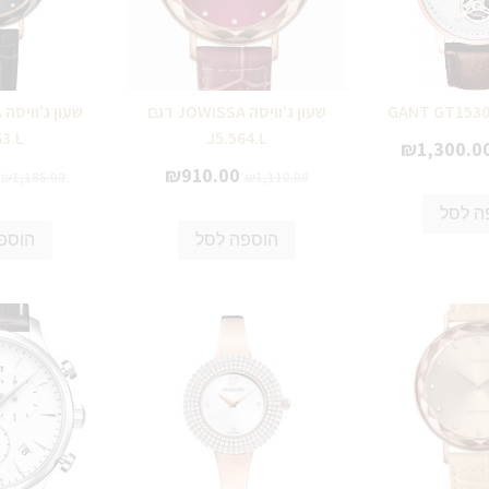
שעון ג'וויסה JOWISSA דגם
63.L
J5.564.L
₪
1,300.0
₪
910.00
₪
1,185.00
₪
1,110.00
ה לסל
הוספה לסל
הוספ