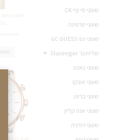
שעוני סי קיי CK
65.L
שעוני סרטינה
₪
1,110.00
שעוני גס GC GUESS
שליזינגר Slazenger
הוספ
שעוני גאנט
שעוני אובקו
שעוני ברינג
שעוני אנה קליין
שעוני רודניה
שעוני קסיו
שעו