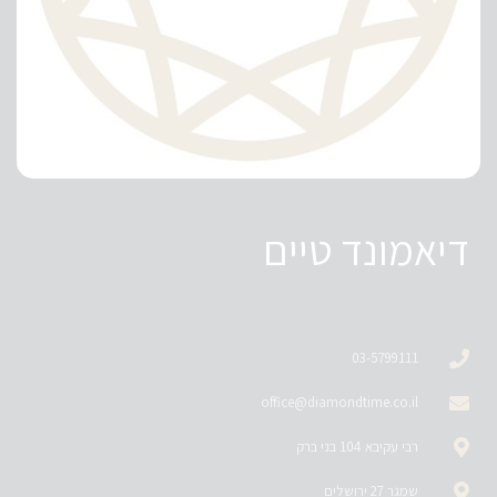
דיאמונד טיים
03-5799111
office@diamondtime.co.il
רבי עקיבא 104 בני ברק
שמגר 27 ירושלים