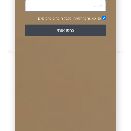
אני מאשר בהרשמתי לקבל חומרים פרסומיים
צרפו אותי
שעון סווטש Swatch GZ307S
שעון סווטש Swatch GW714
₪
270.00
₪
280.00
₪
299.00
₪
349.00
מידע נוסף
מידע נוסף