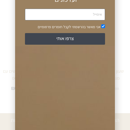
מידע נוסף
מידע נוסף
אני מאשר בהרשמתי לקבל חומרים פרסומיים
צרפו אותי
שעון גברים יוקרתי מבית שעוני
שעון מובאדו (Movado) לנשים עם
מובאדו Movado 606003
רצועה יחודיית0606487
₪
2,991.00
₪
4,039.00
₪
4,985.00
₪
6,735.00
מידע נוסף
מידע נוסף
הצטרפו לרשימת הלקוחות המועדפים וקבלו הטבות, הנחות
ועדכונים