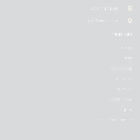
שמגר 27 ירושלים
יהודה הנשיא 10 אשדוד
ניווט מהיר
דף הבית
אודות
קטלוג מותגים
שעוני גברים
שעוני נשים
שאלות ותשובות
תקנון
מדיניות-ביטולים-והחזרות