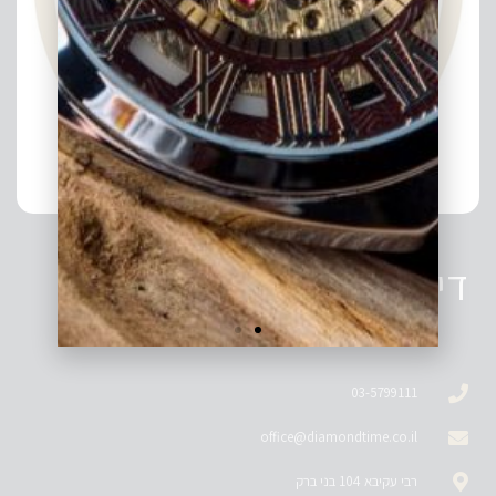
דיאמונד טיים
03-5799111
office@diamondtime.co.il
רבי עקיבא 104 בני ברק