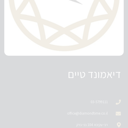
דיאמונד טיים
03-5799111
office@diamondtime.co.il
רבי עקיבא 104 בני ברק