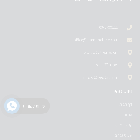
03-5799111
office@diamondtime.co.il
רבי עקיבא 104 בני ברק
שמגר 27 ירושלים
יהודה הנשיא 10 אשדוד
ניווט מהיר
דף הבית
שירות לקוחות
אודות
קטלוג מותגים
שעוני גברים