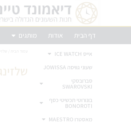
דף הבית
אודות
מותגים
ק
עמוד הבית
/ שלזינ
אייס ICE WATCH
שלזינג
שעוני גוויסה JOWISSA
סברובסקי
SWAROVSKI
בונורוטי תכשיטי כסף
BONOROTI
מאסטרו MAESTRO