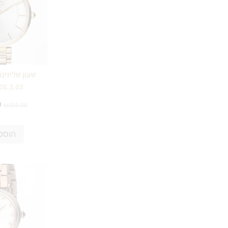
08.3.03
0
₪
350.00
הוספ