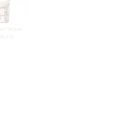
06.3.01
0
₪
390.00
הוספ