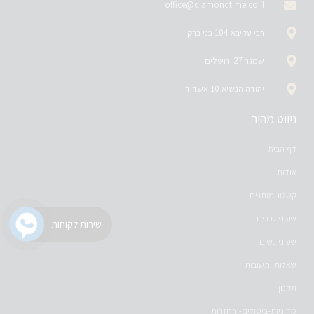
office@diamondtime.co.il
רבי עקיבא 104 בני ברק
שמגר 27 ירושלים
יהודה הנשיא 10 אשדוד
ניווט מהיר
דף הבית
אודות
קטלוג מותגים
שעוני גברים
שירות לקוחות
שעוני נשים
שאלות ותשובות
תקנון
מדיניות-ביטולים-והחזרות