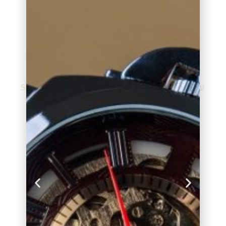
עגיל סברובסקי SW-
צמיד סברובסקי SW-
5410411
5428429
₪
520.00
₪
350.00
הוספה לסל
מידע נוסף