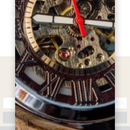
צמיד סברובסקי SW-
צמיד סברובסקי SW-
5032850
5365763
₪
520.00
₪
310.00
מידע נוסף
מידע נוסף
הצטרפו לרשימת הלקוחות המועדפים וקבלו הטבות, הנחות
ועדכונים
*עם ההרשמה אתם מאשרים לקבל חומרים פרסומיים מאיתנו
צרפו אותי