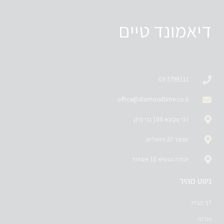
דיאמונד טיים
03-5799111
office@diamondtime.co.il
רבי עקיבא 104 בני ברק
שמגר 27 ירושלים
יהודה הנשיא 10 אשדוד
ניווט מהיר
דף הבית
אודות