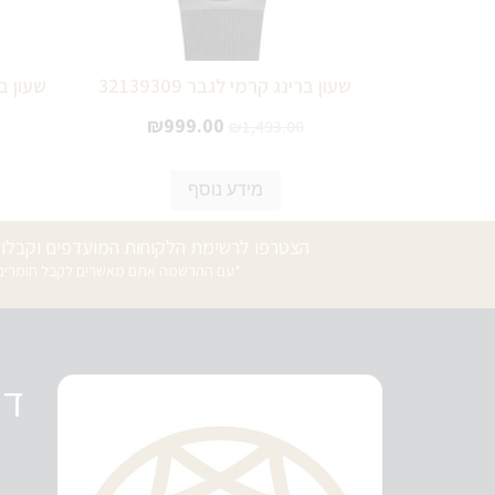
שעון ברינג קרמי לגבר 32139309
שעון ברי
₪
999.00
₪
1,493.00
מידע נוסף
הצטרפו לרשימת הלקוחות המועדפים וקבלו ה
*עם ההרשמה אתם מאשרים לקבל חומרים פ
די