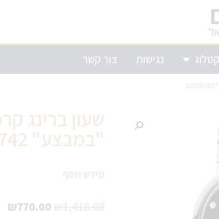
טלוג
נגישות
צור קשר
10
שעון ברינג קר
"במבצע" 10725742
מידע נוסף
₪
770.00
₪
1,418.00