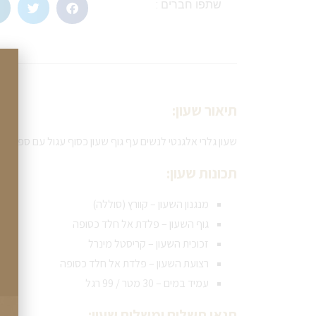
שתפו חברים :
תיאור שעון:
שעון גלרי אלגנטי לנשים עף גוף שעון כסוף עגול עם ספרות ר
תכונות שעון:
מנגנון השעון – קוורץ (סוללה)
גוף השעון – פלדת אל חלד כסופה
זכוכית השעון – קריסטל מינרל
רצועת השעון – פלדת אל חלד כסופה
עמיד במים – 30 מטר / 99 רגל
תנאי תשלום ומשלוח שעון: