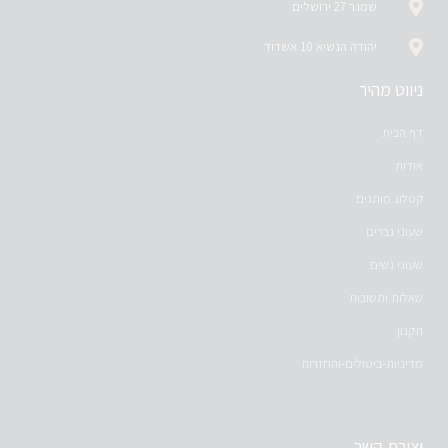
שמגר 27 ירושלים
יהודה הנשיא 10 אשדוד
ניווט מהיר
דף הבית
אודות
קטלוג מותגים
שעוני גברים
שעוני נשים
שאלות ותשובות
תקנון
מדיניות-ביטולים-והחזרות
יצירת קשר