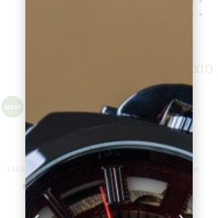
תנאי תשלום גמישים (תשלומים ללא ריבית)
משלוח שעון מהיר לכל יעד בישראל
מוצרים דומים
מבצע!
מבצע!
שעון גלרי כסוף לאשה
שעון גלרי כסוף לאשה 15680
15750-1
₪
293.00
₪
390.00
₪
368.00
₪
490.00
הוספה לסל