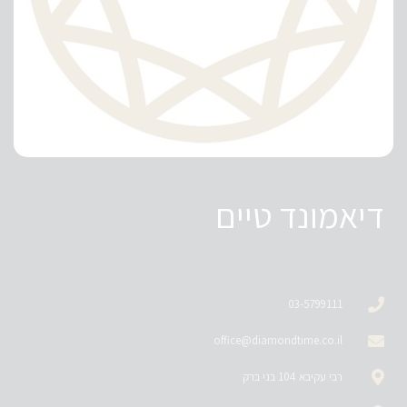
דיאמונד טיים
03-5799111
office@diamondtime.co.il
רבי עקיבא 104 בני ברק