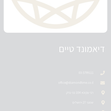
דיאמונד טיים
03-5799111
office@diamondtime.co.il
רבי עקיבא 104 בני ברק
שמגר 27 ירושלים