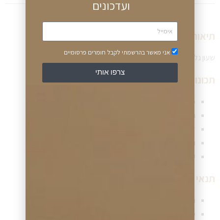
ועדכונים
תיאור שעון:
אני מאשר בהרשמתי לקבל חומרים פרסומיים
שעון גלרי אלגנטי לנשים עף גוף שעון כסוף מרובע עם לוחית מוזהבת
צרפו אותי
תכונות שעון:
מנגנון השעון – קוורץ (סוללה)
גוף השעון – פלדת אל חלד כסופה
זכוכית השעון – קריסטל מינרל
רצועת השעון – פלדת אל חלד כסופה וזהובה לסירוגין
עמיד במים – 30 מטר / 99 רגל
תנאי תשלום ומשלוח שעון:
תנאי תשלום גמישים (תשלומים ללא ריבית)
משלוח שעון מהיר לכל יעד בישראל