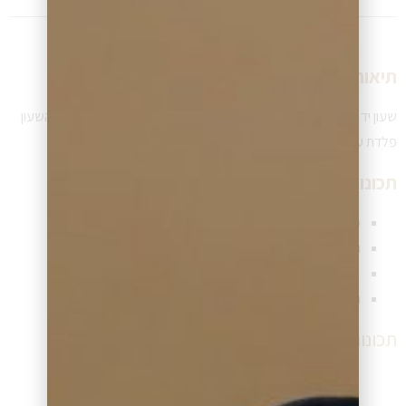
תיאור שעון:
שעון יד BOSS לגבר בעיצוב בלעדי ויחודי מהקולקצייה החדשה, גוף השעון
פלדת על חלד.
תכונות שעון:
מנגנון השעון – קוורץ (סוללה)
גוף השעון – פלדת אל חלד כסופה
זכוכית השעון – קריסטל מינרל
רצועת השעון –
תכונות נוספות: