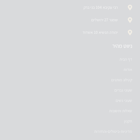
רבי עקיבא 104 בני ברק
שמגר 27 ירושלים
יהודה הנשיא 10 אשדוד
ניווט מהיר
דף הבית
אודות
קטלוג מותגים
שעוני גברים
שעוני נשים
שאלות ותשובות
תקנון
מדיניות-ביטולים-והחזרות