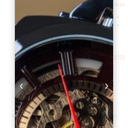
תנאי תשלום ומשלוח שעון:
תנאי תשלום גמישים (תשלומים ללא ריבית)
משלוח שעון מהיר לכל יעד בישראל
מוצרים דומים
שעון מותג בוס BOSS
שעון מותג בוס BOSS
BO1513440
BO1513808