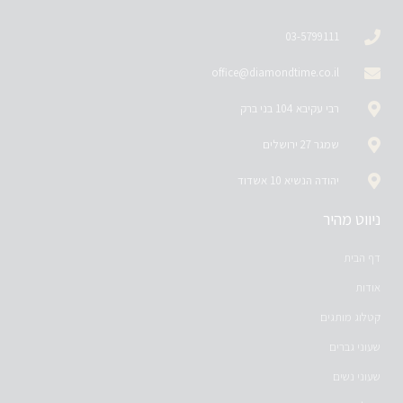
03-5799111
office@diamondtime.co.il
רבי עקיבא 104 בני ברק
שמגר 27 ירושלים
יהודה הנשיא 10 אשדוד
ניווט מהיר
דף הבית
אודות
קטלוג מותגים
שעוני גברים
שעוני נשים