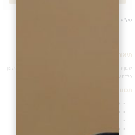
מק"ט
BO1513281
קטגוריה
בוס BOSS
תיאור שעון:
שעון יד BOSS לגבר בעיצוב בלעדי ויחודי מהקולקצייה החדשה, גוף השעון
פלדת על חלד.
תכונות שעון:
מנגנון השעון – קוורץ (סוללה)
גוף השעון – פלדת אל חלד כסופה
זכוכית השעון – קריסטל מינרל
רצועת השעון –