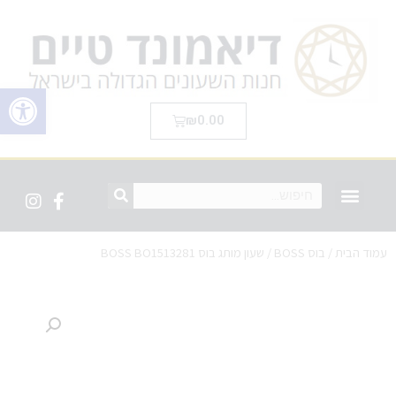
פתח סרגל 
₪
0.00
עמוד הבית
/
בוס BOSS
/ שעון מותג בוס BOSS BO1513281