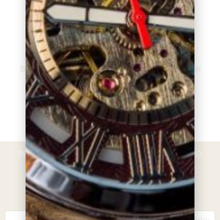
שעון מותג בוס BOSS
שעון מותג בוס BOSS
BO1513281
BO1513440
₪
799.00
₪
799.00
הוספה לסל
הוספה לסל
הצטרפו לרשימת הלקוחות המועדפים וקבלו הטבות, הנחות
ועדכונים
*עם ההרשמה אתם מאשרים לקבל חומרים פרסומיים מאיתנו