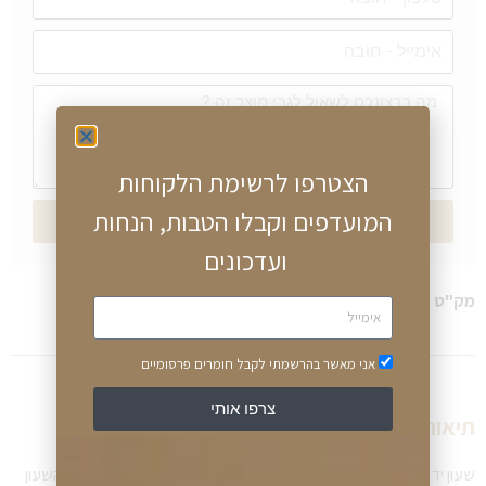
הצטרפו לרשימת הלקוחות
המועדפים וקבלו הטבות, הנחות
שליחה
ועדכונים
מק"ט
BO1513283
קטגוריה
בוס BOSS
אני מאשר בהרשמתי לקבל חומרים פרסומיים
צרפו אותי
תיאור שעון:
שעון יד BOSS לגבר בעיצוב בלעדי ויחודי מהקולקצייה החדשה, גוף השעון