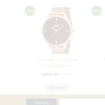
מבצע!
מבצע!
S
שעון שליזינגר Slazenger
SL.09.6036.3.02
₪
360.00
₪
390.00
הוספה לסל
צרפו אותי