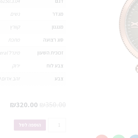
דגם
.6150.3.04
מגדר
נשים
מנגנון
קוורץ
סוג רצועה
מתכת
זכוכית השעון
מינרל Mineral
צבע לוח
ירוק
צבע
זהב אדום PVD
₪
320.00
₪
350.00
הוספה לסל