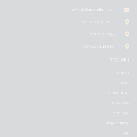
office@diamondtime.co.il
רבי עקיבא 104 בני ברק
שמגר 27 ירושלים
יהודה הנשיא 10 אשדוד
ניווט מהיר
דף הבית
אודות
קטלוג מותגים
שעוני גברים
שעוני נשים
שאלות ותשובות
תקנון