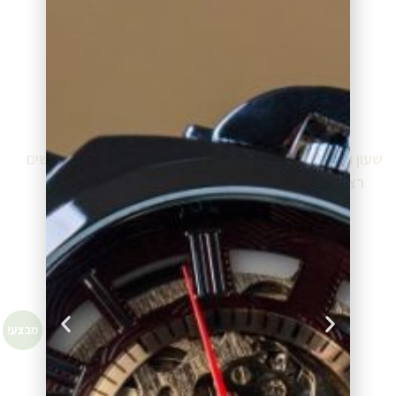
שעון גברים שוויצרי מיוחד עם
שעון ESQ אלגנטי לנשים
רצועת עור 07301354
07101371
₪
420.00
₪
1,126.00
מידע נוסף
מידע נוסף
מבצע!
מבצע!