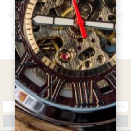
שעון גברים מוזהב בעיצוב
שעון ESQ משובץ אלגנטי
קלאסי 07301021
לנשים 07101319
₪
1,412.00
₪
1,600.00
₪
2,352.00
₪
2,667.00
מידע נוסף
מידע נוסף
הצטרפו לרשימת הלקוחות המועדפים וקבלו הטבות, הנחות
ועדכונים
*עם ההרשמה אתם מאשרים לקבל חומרים פרסומיים מאיתנו
צרפו אותי